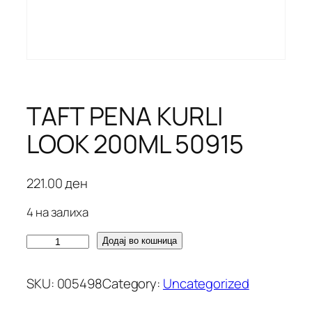
TAFT PENA KURLI
LOOK 200ML 50915
221.00
ден
4 на залиха
T
Додај во кошница
A
F
SKU:
005498
Category:
Uncategorized
T
P