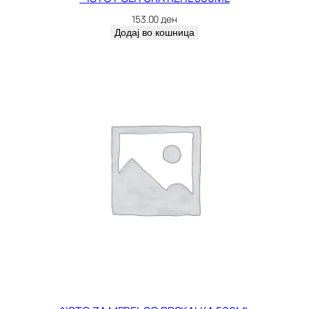
0
153.00
ден
9
Додај во кошница
1
5
к
о
л
и
ч
и
н
а