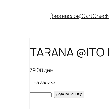
(без наслов)
Cart
Check
TARANA @ITO 
79.00
ден
5 на залиха
T
Додај во кошница
A
R