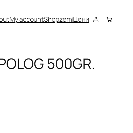
out
My account
Shop
zemi
Цени
POLOG 500GR.