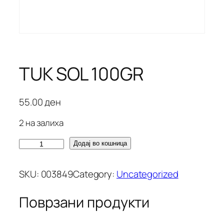
TUK SOL 100GR
55.00
ден
2 на залиха
T
Додај во кошница
U
K
SKU:
003849
Category:
Uncategorized
S
O
Поврзани продукти
L
1