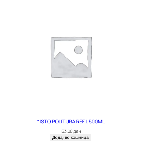
0
0
G
R
к
о
л
и
ч
и
н
а
^ISTO POLITURA REFIL 500ML
153.00
ден
Додај во кошница