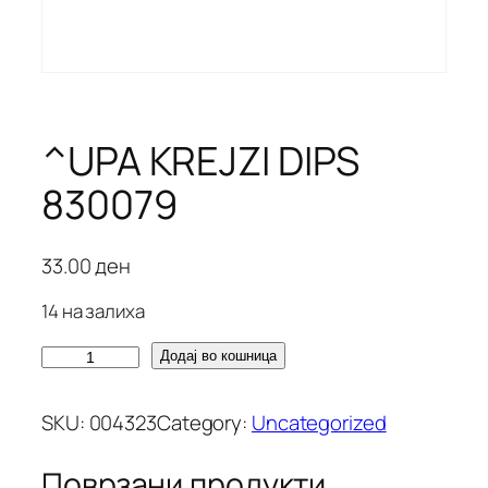
^UPA KREJZI DIPS
830079
33.00
ден
14 на залиха
^
Додај во кошница
U
P
SKU:
004323
Category:
Uncategorized
A
K
Поврзани продукти