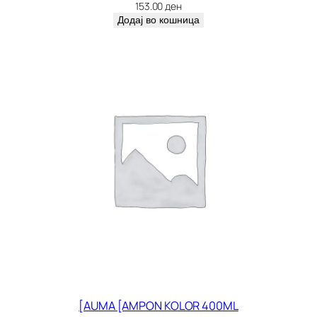
и
153.00
ден
ч
Додај во кошница
и
н
а
[AUMA [AMPON KOLOR 400ML