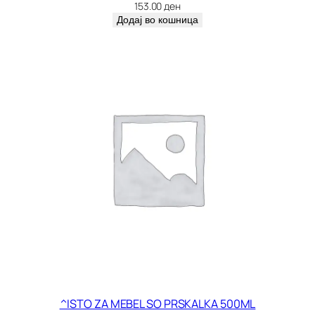
о
153.00
ден
л
Додај во кошница
и
ч
и
н
а
^ISTO ZA MEBEL SO PRSKALKA 500ML