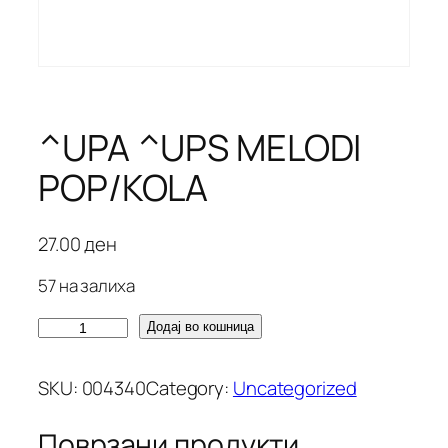
^UPA ^UPS MELODI
POP/KOLA
27.00
ден
57 на залиха
^
Додај во кошница
U
P
SKU:
004340
Category:
Uncategorized
A
^
Поврзани продукти