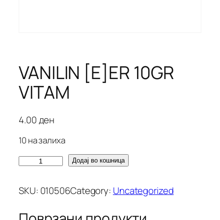
VANILIN [E]ER 10GR
VITAM
4.00
ден
10 на залиха
V
Додај во кошница
A
N
SKU:
010506
Category:
Uncategorized
I
L
Поврзани продукти