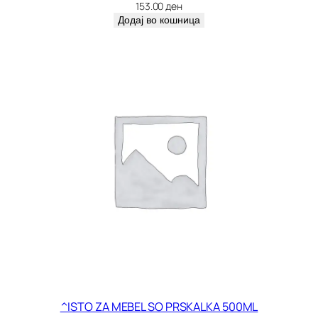
л
153.00
ден
и
Додај во кошница
ч
и
н
а
^ISTO ZA MEBEL SO PRSKALKA 500ML