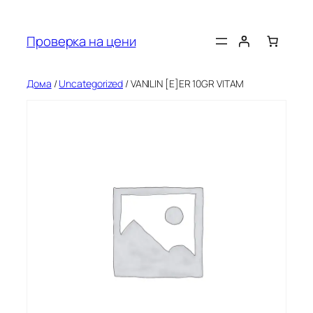
Оди
на
Проверка на цени
содржината
Дома
/
Uncategorized
/ VANILIN [E]ER 10GR VITAM