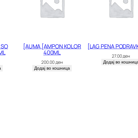
/
1
K
L
A
 SO
[AUMA [AMPON KOLOR
[LAG PENA PODRAV
ML
400ML
S
27.00
ден
A
200.00
ден
Додај во кошниц
а
Додај во кошница
L
2
9
9
к
о
л
и