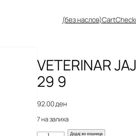
(без наслов)
Cart
Check
VETERINAR JAJ
29 9
92.00
ден
7 на залиха
V
Додај во кошница