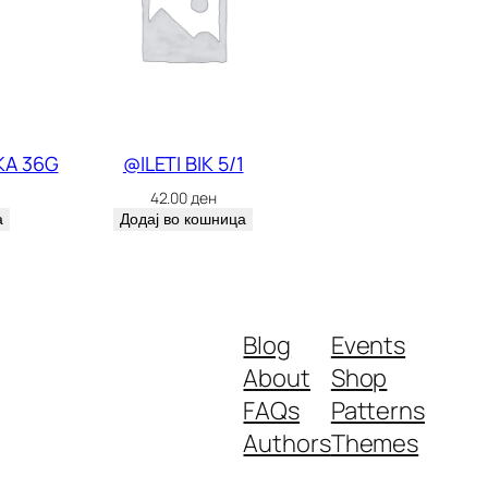
KA 36G
@ILETI BIK 5/1
42.00
ден
а
Додај во кошница
Blog
Events
About
Shop
FAQs
Patterns
Authors
Themes