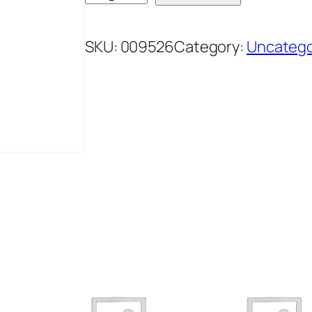
E
T
SKU:
009526
Category:
Uncatego
E
R
I
N
A
R
J
A
J
C
A
1
0