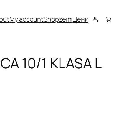
out
My account
Shop
zemi
Цени
CA 10/1 KLASA L