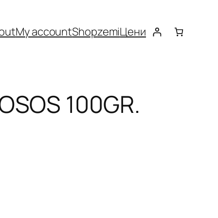
out
My account
Shop
zemi
Цени
LOSOS 100GR.