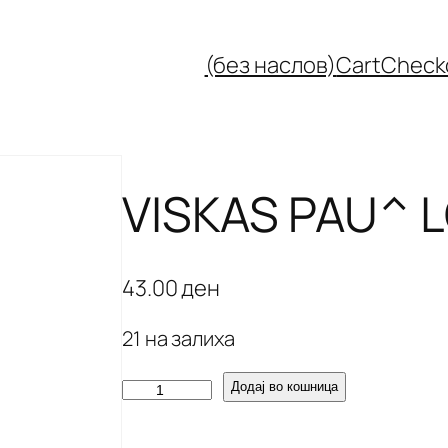
(без наслов)
Cart
Check
VISKAS PAU^ 
43.00
ден
21 на залиха
V
Додај во кошница
I
S