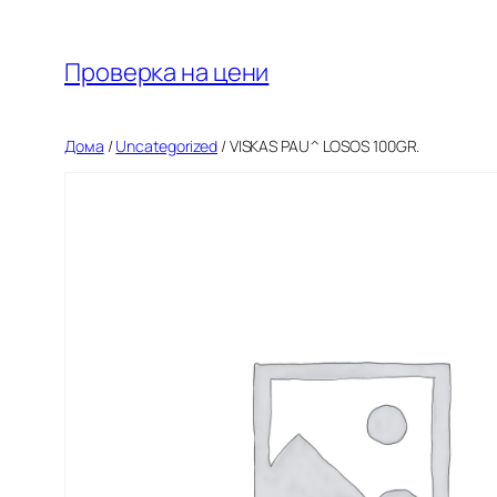
Оди
на
Проверка на цени
содржината
Дома
/
Uncategorized
/ VISKAS PAU^ LOSOS 100GR.