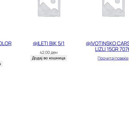
G
R
.
к
о
OLOR
@ILETI BIK 5/1
@IVOTINSKO CAR
LIZLI 15GR 707
л
42.00
ден
Прочитај повеќе
Додај во кошница
и
а
ч
и
н
а