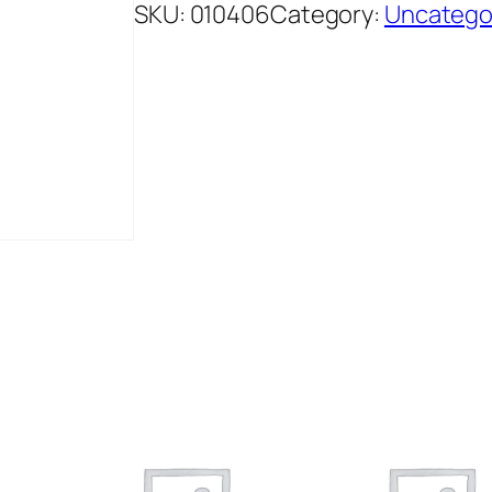
SKU:
010406
Category:
Uncatego
K
A
S
P
A
U
^
L
O
S
O
S
1
0
0