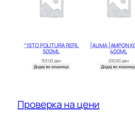
^ISTO POLITURA REFIL
[AUMA [AMPON K
500ML
400ML
153.00
ден
200.00
ден
Додај во кошница
Додај во кошниц
Проверка на цени