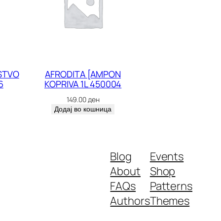
STVO
AFRODITA [AMPON
6
KOPRIVA 1L 450004
149.00
ден
Додај во кошница
Blog
Events
About
Shop
FAQs
Patterns
Authors
Themes