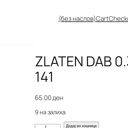
(без наслов)
Cart
Check
ZLATEN DAB 0
141
65.00
ден
9 на залиха
Z
Додај во кошница