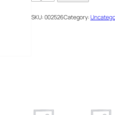
L
A
SKU:
002526
Category:
Uncatego
T
E
N
D
A
B
0
.
3
3
L
T
E