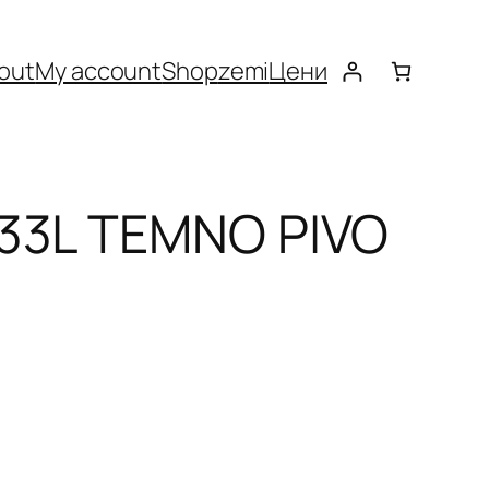
out
My account
Shop
zemi
Цени
.33L TEMNO PIVO