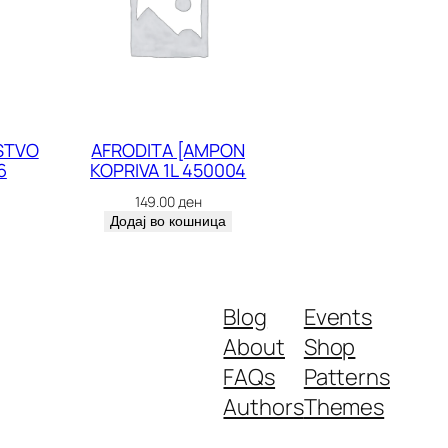
STVO
AFRODITA [AMPON
6
KOPRIVA 1L 450004
149.00
ден
Додај во кошница
Blog
Events
About
Shop
FAQs
Patterns
Authors
Themes