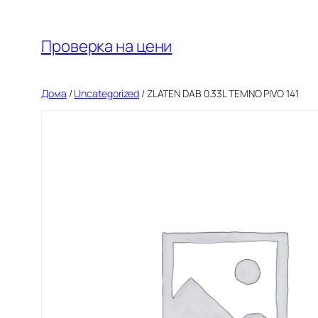
Оди
на
Проверка на цени
содржината
Дома
/
Uncategorized
/ ZLATEN DAB 0.33L TEMNO PIVO 141