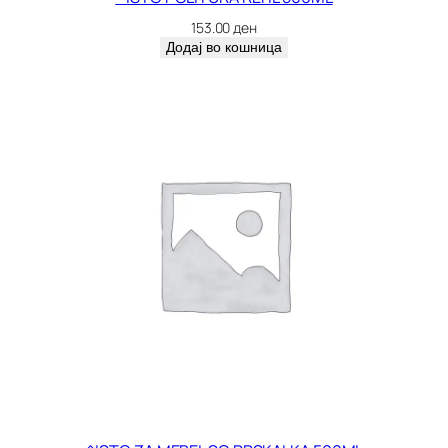
9
153.00
ден
9
Додај во кошница
0
9
к
о
л
и
ч
и
н
а