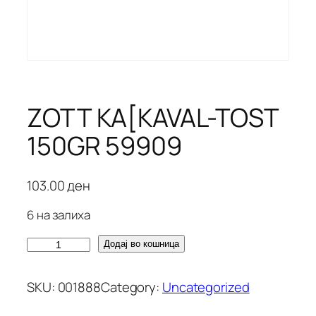
ZOTT KA[KAVAL-TOST
150GR 59909
103.00
ден
6 на залиха
Z
Додај во кошница
O
T
SKU:
001888
Category:
Uncategorized
T
K